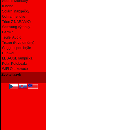
Suunto Manuály
iPhone
Solární nabiječky
Ochranné folie
Trion:Z NÁRAMKY
Samsung výrobky
Garmin
Teufel Audio
Trezor (Kryptoměny)
Goggle sport brýle
Huawei
LED-USB lampička
Kola, Koloběžky
WiFi Opakovače
Zvolte jazyk