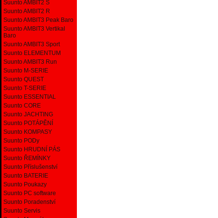
Suunto AMBIT2 S
Suunto AMBIT2 R
Suunto AMBIT3 Peak Baro
Suunto AMBIT3 Vertikal
Baro
Suunto AMBIT3 Sport
Suunto ELEMENTUM
Suunto AMBIT3 Run
Suunto M-SERIE
Suunto QUEST
Suunto T-SERIE
Suunto ESSENTIAL
Suunto CORE
Suunto JACHTING
Suunto POTÁPĚNÍ
Suunto KOMPASY
Suunto PODy
Suunto HRUDNÍ PÁS
Suunto ŘEMÍNKY
Suunto Příslušenství
Suunto BATERIE
Suunto Poukazy
Suunto PC software
Suunto Poradenství
Suunto Servis