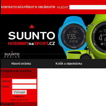
KONTAKT
O NÁS
PŘIDAT K OBLÍBENÝM
HLEDAT:
Hlavní stránka
Košík a objednávka
Přihlášení do systému
Jméno:
Heslo:
Registrace
Zapomenuté heslo
Kategorie