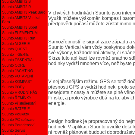
Suunto AMBIT2 S
Suunto AMBIT2 R
Suunto AMBIT3 Peak Baro
V chytrých hodinkách Suunto jsou integr
Suunto AMBIT3 Vertikal
Využít můžete výškoměr, kompas i barome
Baro
předpovědi počasí můžete zůstat mimo 
Suunto AMBIT3 Sport
Suunto ELEMENTUM
Suunto AMBIT3 Run
Samozřejmostí je signalizace západu a v
Suunto M-SERIE
Suunto Vertical vám vždy poskytnou doko
Suunto QUEST
své výkony, každodenní aktivity, či spán
Suunto T-SERIE
Skrze tuto aplikaci lze rovněž snadno sd
Suunto ESSENTIAL
hodinky vydrží mnohem více, než byste 
Suunto CORE
Suunto JACHTING
Suunto POTÁPĚNÍ
V nejpřesnějším režimu GPS se totiž do
Suunto KOMPASY
přesností GPS a výdrží hodinek, proto s
Suunto PODy
nesejdete z cesty a můžete se plně věnov
Suunto HRUDNÍ PÁS
Finsku, a proto výrobce dbá na to, aby c
Suunto ŘEMÍNKY
energie.
Suunto Příslušenství
Suunto BATERIE
Suunto Poukazy
Suunto PC software
Design hodinek je propracovaný do nejmen
Suunto Poradenství
hodinek. V aplikaci Suunto uvidíte deta
Suunto Servis
ní rovněž plánovat budoucí dobrodružství, 