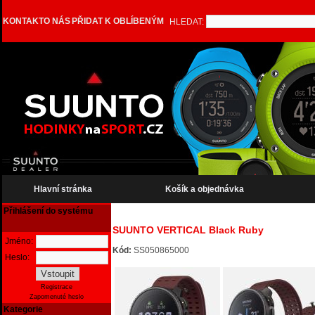
KONTAKT
O NÁS
PŘIDAT K OBLÍBENÝM
HLEDAT:
Hlavní stránka
Košík a objednávka
Přihlášení do systému
SUUNTO VERTICAL Black Ruby
Jméno:
Kód:
SS050865000
Heslo:
Registrace
Zapomenuté heslo
Kategorie