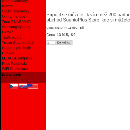
Suunto Manuály
iPhone
Solární nabiječky
Připojit se můžete i k více než 200 part
Ochranné folie
obchod SuuntoPlus Store, kde si můžete 
Trion:Z NÁRAMKY
Samsung výrobky
Cena bez DPH:
11 500,- Kč
Garmin
Cena:
13 915,- Kč
Teufel Audio
Trezor (Kryptoměny)
Goggle sport brýle
Huawei
LED-USB lampička
Kola, Koloběžky
WiFi Opakovače
Zvolte jazyk