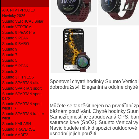
AKČNÍ VÝPRODEJ
Novinky 2026
Suunto VERTICAL Solar
Suunto VERTICAL
Suunto 9 PEAK Pro
Suunto 9 PEAK
Suunto 9 BARO
Suunto 9
Suunto 7
Suunto 5
Suunto 5 PEAK
Suunto 3
Suunto 3 FITNESS
Sportovní chytré hodinky Suunto Vertica
Suunto SPARTAN ultra
dobrodružství. Elegantní a odolné chytré
Suunto SPARTAN sport
Suunto SPARTAN sport
baro
Suunto SPARTAN sport
Můžete se tak těšit nejen na prvotřídní z
wrist HR
běžném používání. Chytré hodinky Suunto 
Suunto SPARTAN trainer
Samozřejmostí
je zabudovaná GPS, barom
wrist
saturace krve (SpO2). Suunto Vertical v
Suunto KAILASH
Navíc budete mít k dispozici outdoorové 
Suunto TRAVERSE
usnadní jejich použití.
Suunto AMBIT2