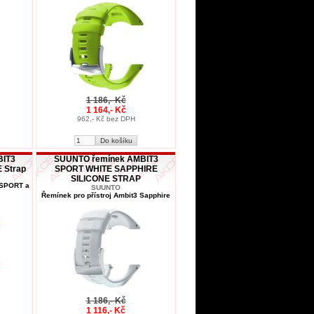
1 186,- Kč
1 164,- Kč
962,- Kč bez DPH
BIT3
SUUNTO řemínek AMBIT3
 Strap
SPORT WHITE SAPPHIRE
SILICONE STRAP
 SPORT a
SUUNTO
Řemínek pro přístroj Ambit3 Sapphire
1 186,- Kč
1 116,- Kč