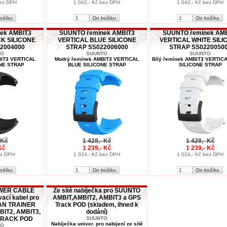
bez DPH
1 042,- Kč bez DPH
1 042,- Kč bez DPH
ek AMBIT3
SUUNTO řemínek AMBIT3
SUUNTO řemínek AM
K SILICONE
VERTICAL BLUE SILICONE
VERTICAL WHITE SILI
2004000
STRAP SS022006000
STRAP SS0220050
TO
SUUNTO
SUUNTO
BIT3 VERTICAL
Modrý řemínek AMBIT3 VERTICAL
Bílý řemínek AMBIT3 VERTIC
NE STRAP
BLUE SILICONE STRAP
SILICONE STRAP
 Kč
1 428,- Kč
1 428,- Kč
Kč
1 239,- Kč
1 239,- Kč
ez DPH
1 024,- Kč bez DPH
1 024,- Kč bez DPH
OWER CABLE
Ze sítě nabíječka pro SUUNTO
vací kabel pro
AMBIT,AMBIT2, AMBIT3 a GPS
TAN TRAINER
Track POD (skladem, ihned k
BIT2, AMBIT3,
dodání)
 TRACK POD
SUUNTO
Nabíječka univer. pro nabijení ze sítě
TO