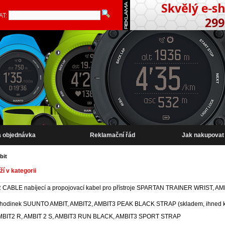
AT:
a objednávka
Reklamační řád
Jak nakupovat
bit
í v kategorii
ABLE nabíjecí a propojovací kabel pro přístroje SPARTAN TRAINER WRIST, AMB
hodinek SUUNTO AMBIT, AMBIT2, AMBIT3 PEAK BLACK STRAP (skladem, ihned k
BIT2 R, AMBIT 2 S, AMBIT3 RUN BLACK, AMBIT3 SPORT STRAP