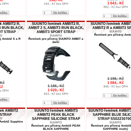
1 043,- Kč
ez DPH
164,- Kč bez DPH
862,- Kč bez DPH
k AMBIT2 R,
SUUNTO řemínek AMBIT2 R,
SUUNTO řemínek AMBIT
T3 RUN BLACK,
AMBIT 2 S, AMBIT3 RUN BLACK,
AMBIT2 R a AMBIT3 S
RT STRAP
AMBIT3 SPORT STRAP
SUUNTO
Řemínek pro přístroj Amb
TO
SUUNTO
j Ambit2 S a R
Řemínek pro přístroj SUUNTO AMBIT a
další
1 198,- Kč
 Kč
1 084,- Kč
1 186,- Kč
Kč
896,- Kč bez DPH
1 020,- Kč
ez DPH
843,- Kč bez DPH
ek AMBIT2
SUUNTO řemínek AMBIT3
SUUNTO řemínek AMBIT
 STRAP
AMBIT2 PEAK BLACK
SAPPHIRE BLUE SILI
TO
SAPPHIRE SILICONE STRAP
STRAP SS0223070
 Ambit2 Sapphire
SUUNTO
SUUNTO
Řemínek pro přístroj Ambit3 PEAK
Řemínek pro přístroj Ambit
BLACK SAPPHIRE
SAPPHIRE modrý