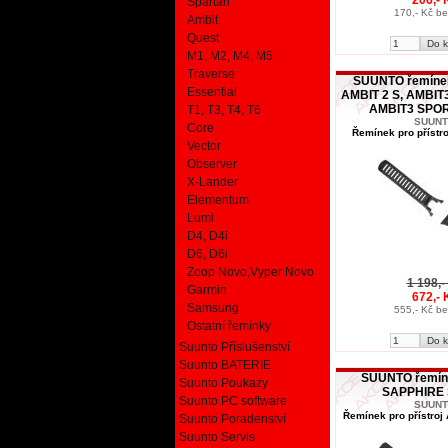
Spartan
170,- Kč b
Ambit
Quest
M1, M2, M4, M5
Traverse
SUUNTO řemíne
Essential
AMBIT 2 S, AMBI
AMBIT3 SPO
T1, T3, T4, T6
SUUN
Core
Řemínek pro přístro
Vector
Observer
X-Lander
Elementum
Lumi
D4, D4i
D6, D6i
Zoop Novo,Vyper Novo
1 198,-
Garmin
672,- 
Samsung
555,- Kč b
Ostatní řemínky
Suunto Příslušenství
Suunto BATERIE
SUUNTO řemín
Suunto Poukazy
SAPPHIRE
Suunto PC software
SUUN
Řemínek pro přístroj
Suunto Poradenství
Suunto Servis